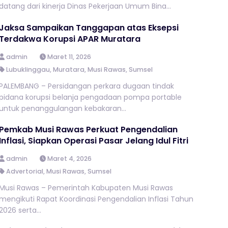
datang dari kinerja Dinas Pekerjaan Umum Bina...
Jaksa Sampaikan Tanggapan atas Eksepsi
Terdakwa Korupsi APAR Muratara
admin
Maret 11, 2026
Lubuklinggau
,
Muratara
,
Musi Rawas
,
Sumsel
PALEMBANG – Persidangan perkara dugaan tindak
pidana korupsi belanja pengadaan pompa portable
untuk penanggulangan kebakaran...
Pemkab Musi Rawas Perkuat Pengendalian
Inflasi, Siapkan Operasi Pasar Jelang Idul Fitri
admin
Maret 4, 2026
Advertorial
,
Musi Rawas
,
Sumsel
Musi Rawas – Pemerintah Kabupaten Musi Rawas
mengikuti Rapat Koordinasi Pengendalian Inflasi Tahun
2026 serta...