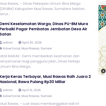
Musi Rawas, – Dinas Pekerjaan Umum Bina Marga
(DPUBM) Kabupaten Musi Rawas, Sumatera Selatan,
terus...
Demi Keselamatan Warga, Dinas PU-BM Mura
Perbaiki Pagar Pembatas Jembatan Desa Air
Satan
admin
April 20, 2026
Advertorial
,
Musi Rawas
,
Sumsel
MUSI RAWAS- Demi memberikan keamanan dan
kenyamanan bagi pengguna jalan, Dinas Perkeja
Umum Bina Marga...
Kerja Keras Terbayar, Musi Rawas Raih Juara 2
Nasional, Bawa Pulang Rp30 Miliar
admin
April 12, 2026
Advertorial
,
Musi Rawas
,
Sumsel
Musi Rawas, – Luar biasa membanggakan kali ini