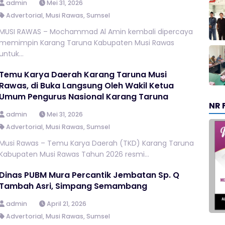
admin
Mei 31, 2026
Advertorial
,
Musi Rawas
,
Sumsel
MUSI RAWAS – Mochammad Al Amin kembali dipercaya
memimpin Karang Taruna Kabupaten Musi Rawas
untuk...
Temu Karya Daerah Karang Taruna Musi
Rawas, di Buka Langsung Oleh Wakil Ketua
Umum Pengurus Nasional Karang Taruna
NR 
admin
Mei 31, 2026
Advertorial
,
Musi Rawas
,
Sumsel
Musi Rawas – Temu Karya Daerah (TKD) Karang Taruna
Kabupaten Musi Rawas Tahun 2026 resmi...
Dinas PUBM Mura Percantik Jembatan Sp. Q
Tambah Asri, Simpang Semambang
admin
April 21, 2026
Advertorial
,
Musi Rawas
,
Sumsel