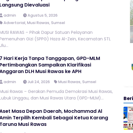
Langsung Dievaluasi
admin
Agustus 5, 2026
Advertorial
,
Musi Rawas
,
Sumsel
MUSI RAWAS – Pihak Dapur Satuan Pelayanan
Pemenuhan Gizi (SPPG) Haza Al-Zein, Kecamatan STL
Ulu...
7 Hari Kerja Tanpa Tanggapan, GPD-MLM
Pertimbangkan Sampaikan Klarifikasi
Anggaran DLH Musi Rawas ke APH
admin
Juli 24, 2026
Musi Rawas
,
Sumsel
Musi Rawas – Gerakan Pemuda Demokrasi Musi Rawas,
Ber
Lubuk Linggau, dan Musi Rawas Utara (GPD-MLM)...
Aset Masa Depan Daerah, Mochammad Al
Amin Terpilih Kembali Sebagai Ketua Karang
Taruna Musi Rawas