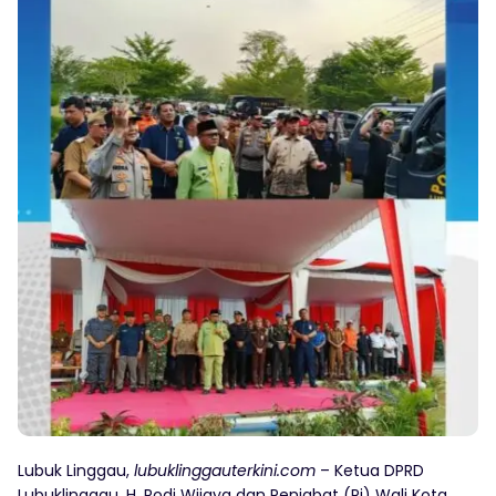
Lubuk Linggau,
lubuklinggauterkini.com
– Ketua DPRD
Lubuklinggau, H. Rodi Wijaya dan Penjabat (Pj) Wali Kota