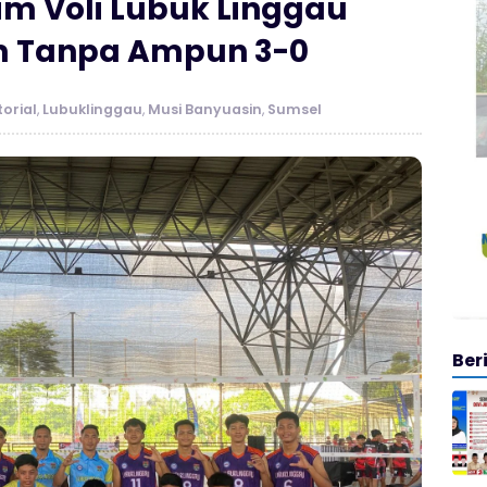
im Voli Lubuk Linggau
m Tanpa Ampun 3-0
orial
,
Lubuklinggau
,
Musi Banyuasin
,
Sumsel
Ber