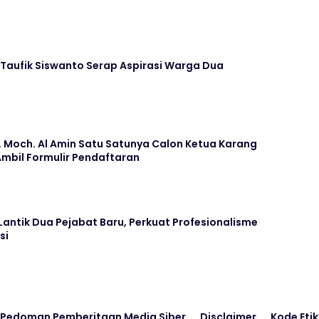
 Taufik Siswanto Serap Aspirasi Warga Dua
 Moch. Al Amin Satu Satunya Calon Ketua Karang
mbil Formulir Pendaftaran
 Lantik Dua Pejabat Baru, Perkuat Profesionalisme
si
Pedoman Pemberitaan Media Siber
Disclaimer
Kode Etik