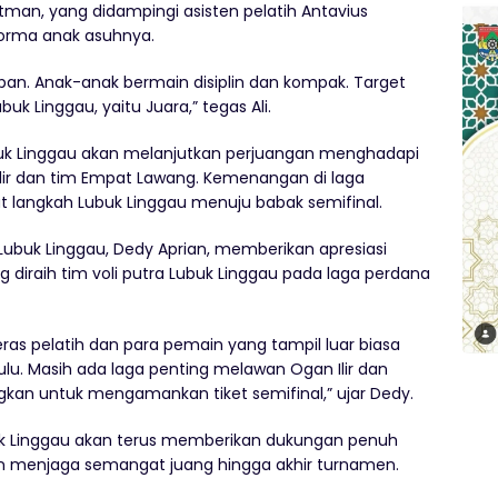
ratman, yang didampingi asisten pelatih Antavius
orma anak asuhnya.
arapan. Anak-anak bermain disiplin dan kompak. Target
buk Linggau, yaitu Juara,” tegas Ali.
ubuk Linggau akan melanjutkan perjuangan menghadapi
Ilir dan tim Empat Lawang. Kemenangan di laga
 langkah Lubuk Linggau menuju babak semifinal.
 Lubuk Linggau, Dedy Aprian, memberikan apresiasi
diraih tim voli putra Lubuk Linggau pada laga perdana
eras pelatih dan para pemain yang tampil luar biasa
 dulu. Masih ada laga penting melawan Ogan Ilir dan
kan untuk mengamankan tiket semifinal,” ujar Dedy.
uk Linggau akan terus memberikan dukungan penuh
an menjaga semangat juang hingga akhir turnamen.